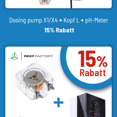
Dosing pump X1/X4
+
Kopf L
+
pH-Meter
15% Rabatt