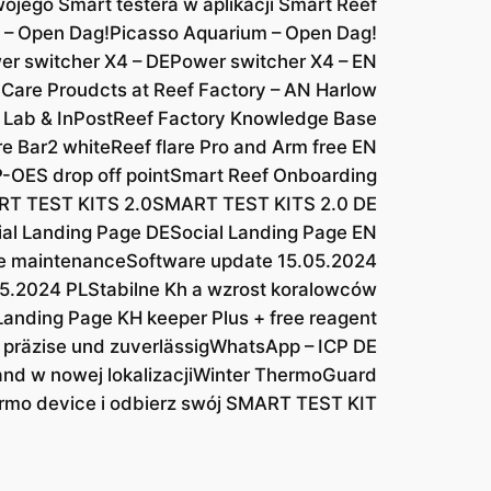
ojego Smart testera w aplikacji Smart Reef
 – Open Dag!
Picasso Aquarium – Open Dag!
er switcher X4 – DE
Power switcher X4 – EN
 Care Proudcts at Reef Factory – AN Harlow
 Lab & InPost
Reef Factory Knowledge Base
re Bar2 white
Reef flare Pro and Arm free EN
-OES drop off point
Smart Reef Onboarding
T TEST KITS 2.0
SMART TEST KITS 2.0 DE
ial Landing Page DE
Social Landing Page EN
e maintenance
Software update 15.05.2024
05.2024 PL
Stabilne Kh a wzrost koralowców
Landing Page KH keeper Plus + free reagent
 präzise und zuverlässig
WhatsApp – ICP DE
and w nowej lokalizacji
Winter ThermoGuard
rmo device i odbierz swój SMART TEST KIT