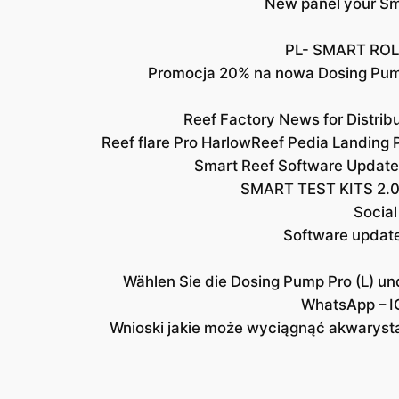
New panel your Sma
PL- SMART ROL
Promocja 20% na nowa Dosing Pu
Reef Factory News for Distri
Reef flare Pro Harlow
Reef Pedia Landing 
Smart Reef Software Update
SMART TEST KITS 2.0
Social
Software updat
Wählen Sie die Dosing Pump Pro (L) un
WhatsApp – I
Wnioski jakie może wyciągnąć akwaryst