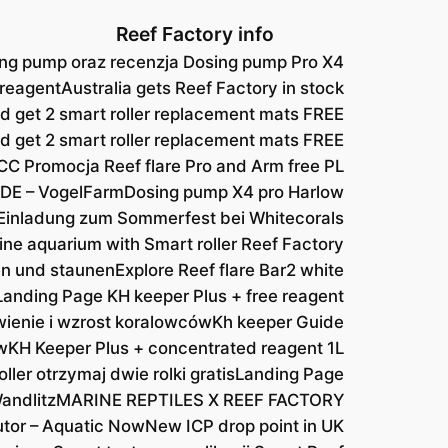
Reef Factory info
ng pump oraz recenzja Dosing pump Pro X4
 reagent
Australia gets Reef Factory in stock
d get 2 smart roller replacement mats FREE
nd get 2 smart roller replacement mats FREE
CC Promocja Reef flare Pro and Arm free PL
DE – VogelFarm
Dosing pump X4 pro Harlow
Einladung zum Sommerfest bei Whitecorals
ine aquarium with Smart roller Reef Factory
hen und staunen
Explore Reef flare Bar2 white
Landing Page KH keeper Plus + free reagent
ienie i wzrost koralowców
Kh keeper Guide
w
KH Keeper Plus + concentrated reagent 1L
ller otrzymaj dwie rolki gratis
Landing Page
andlitz
MARINE REPTILES X REEF FACTORY
utor – Aquatic Now
New ICP drop point in UK