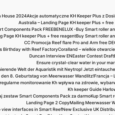
en House 2024
Akcje automatyczne KH Keeper Plus z Dosi
Australia – Landing Page KH keeper Plus + free
rt Components Pack FREE
BENELUX -Buy Smart roller an
 Page KH keeper Plus + free reagent
Buy Smart roller a
CC Promocja Reef flare Pro and Arm free DE
s Birthday with Reef Factory
Coralland – wielkie otwarcie
Duncan Interview EN
Easter Contest Draft
Ensure crystal-clear water in your mar
nierende Welt der Aquaristik mit Neytrop! Jetzt eintauc
ns den 8. Geburtstag von Meerwasser Wandlitz!
Francja – 
 regularne monitorowanie Kh wpływa na zdrowie, wybarw
Kh keeper Guide Harlo
j zestaw Smart Components Pack za darmo
Kup Smart ro
Landing Page 2 Copy
Mailing Meerwasser W
iew interfaces in Smart Reef
New Exclusive UK Distrib