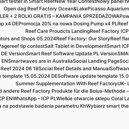
rt tester in Smart Reef
New Year Contest
Nowy panel tw
Open dag Reef Factory Ocean&Lake
Picasso Aquarium
LER + 2 ROLKI GRATIS – KAMPANIA SPRZEDAŻOWA
Pow
mp x4 DE
Promocja 20% na nowa Dosing Pump x4 PL
Reef
Reef Care Proudcts Landing
Reef Factory ICP
butors and Shops 05.2024
Reef Factory: Our Story
Reef fla
Page
reef tip contest
Salt Tablet in Development
Smart ICP
 DE Version
Smart Reef Software Update PL Version
SMAR
 EN
Smartwaves are in Australia
Social Landing Page
Soc
 Reef 2024 06 18
Social Reef Details and Manual
Softwar
e template 15.05.2024 DE
Software update template 15.
Summer Supplementation With Reef Factory
UK- 
d andere Reef Factory Produkte für die Bolus-Methode –
CP EN
WhatsApp – ICP PL
Wielkie otwarcie sklepu Coral L
a na podstawie badania parametru Kh
Wybierz smart the