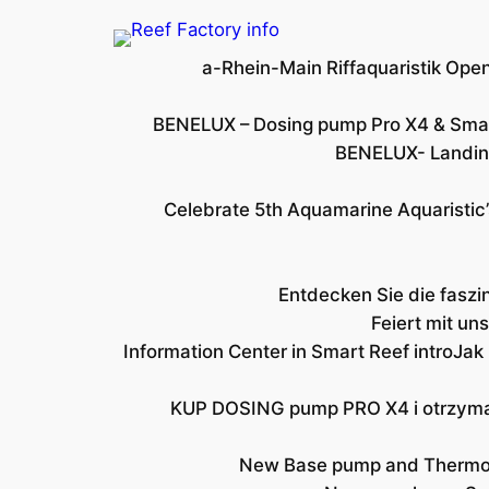
Skip
to
a-Rhein-Main Riffaquaristik Op
content
BENELUX – Dosing pump Pro X4 & Sma
BENELUX- Landing
Celebrate 5th Aquamarine Aquaristic’
Entdecken Sie die faszi
Feiert mit u
Information Center in Smart Reef intro
Jak
KUP DOSING pump PRO X4 i otrzyma
New Base pump and Thermo v